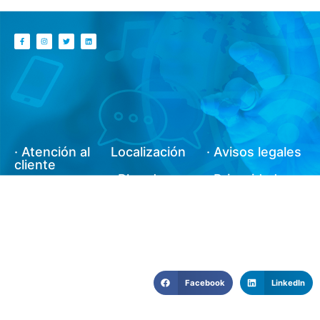
· Atención al
Localización
· Avisos legales
cliente
· Blog de
· Privacidad y
· Reportar
Fibralink
cookies
incidencias
· Mapa de la
· Nosotros
web
Facebook
LinkedIn